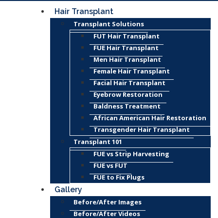
Hair Transplant
Transplant Solutions
FUT Hair Transplant
FUE Hair Transplant
Men Hair Transplant
Female Hair Transplant
Facial Hair Transplant
Eyebrow Restoration
Baldness Treatment
African American Hair Restoration
Transgender Hair Transplant
Transplant 101
FUE vs Strip Harvesting
FUE vs FUT
FUE to Fix Plugs
Gallery
Before/After Images
Before/After Videos